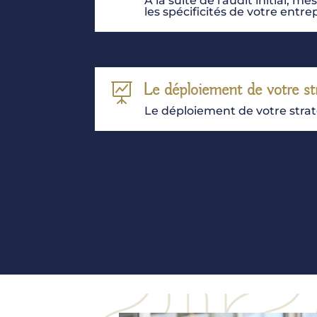
À la suite de l'audit initial
les spécificités de votre entrep
Le déploiement de votre st

Le déploiement de votre straté