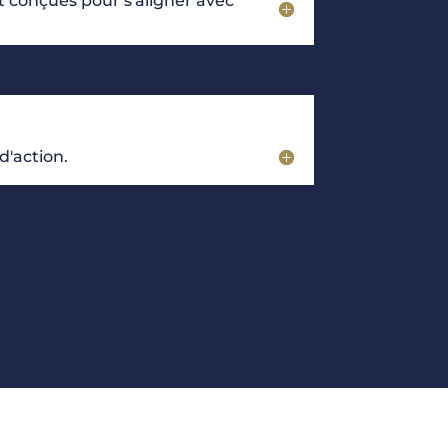
t conçues pour s'aligner avec
d'action.