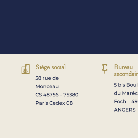
Siège social
Bureau


secondai
58 rue de
5 bis Bou
Monceau
du Maréc
CS 48756 – 75380
Foch – 4
Paris Cedex 08
ANGERS