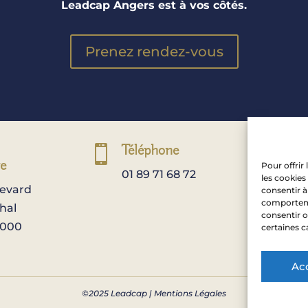
Leadcap Angers est à vos côtés.
Prenez rendez-vous
Téléphone
M


re
Pour offrir
01 89 71 68 72
c
les cookies
levard
consentir à
comportemen
hal
consentir o
9000
certaines c
Ac
©2025 Leadcap |
Mentions Légales